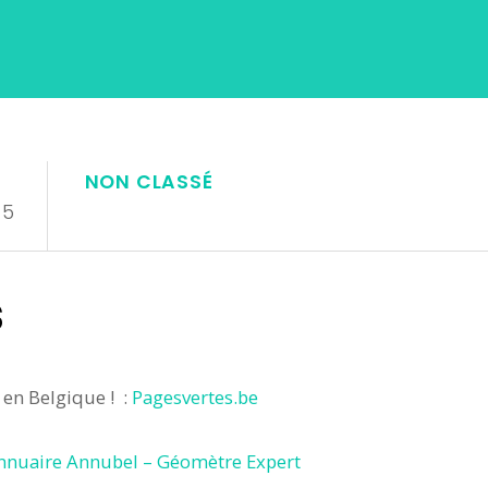
NON CLASSÉ
15
s
 en Belgique ! :
Pagesvertes.be
nnuaire Annubel – Géomètre Expert